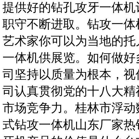
提供好的钻孔攻牙一体机
职守不断进取。钻攻一体
艺术家你可以为当地的托
一体机供展览。如何做好
司坚持以质量为根本，视
司认真贯彻党的十八大精
市场竞争力。桂林市浮动
式钻攻一体机山东厂家热