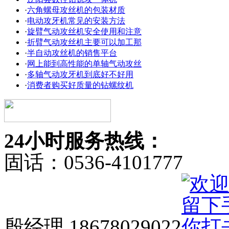
·
六角螺母攻丝机的包装材质
·
电动攻牙机常见的安装方法
·
旋臂气动攻丝机安全使用和注意
·
折臂气动攻丝机主要可以加工那
·
半自动攻丝机的销售平台
·
网上能到高性能的单轴气动攻丝
·
多轴气动攻牙机到底好不好用
·
消费者购买好质量的钻螺纹机
24小时服务热线：
固话：0536-4101777
殷经理 18678029022