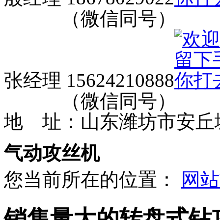
（微信同号）
张经理 15624210888
（微信同号）
地 址：山东潍坊市安丘
气动攻丝机
您当前所在的位置：
网站
销售量大的转盘式钻