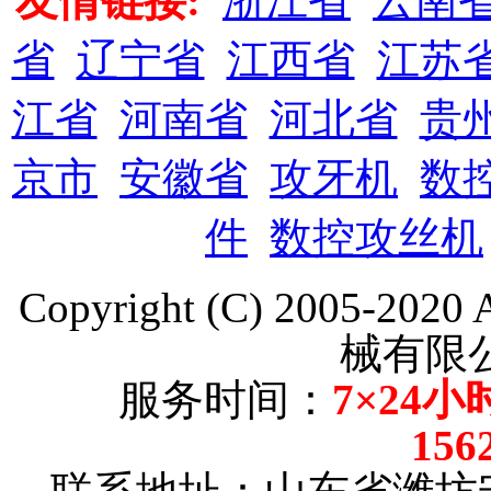
友情链接:
浙江省
云南
省
辽宁省
江西省
江苏
江省
河南省
河北省
贵
京市
安徽省
攻牙机
数
件
数控攻丝机
Copyright (C) 2005-202
械有限
服务时间：
7×24小
156