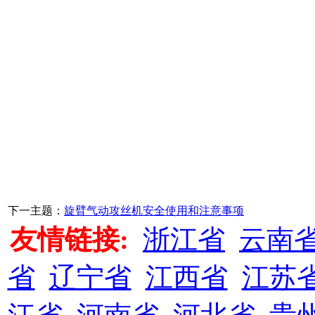
下一主题：
旋臂气动攻丝机安全使用和注意事项
友情链接:
浙江省
云南
省
辽宁省
江西省
江苏