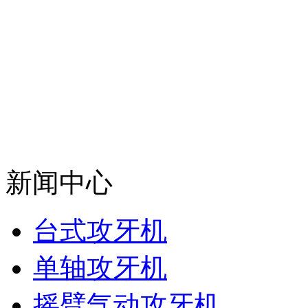
新闻中心
台式攻牙机
单轴攻牙机
摇臂气动攻牙机