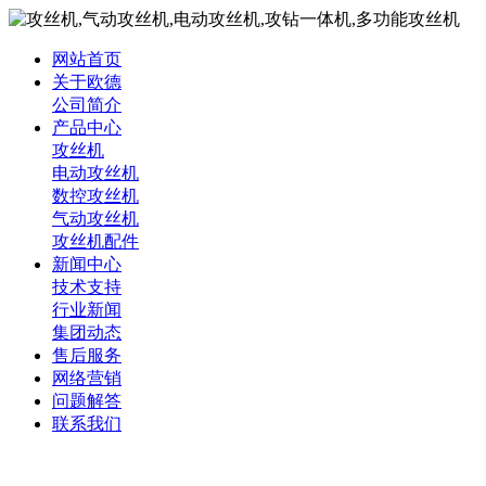
网站首页
关于欧德
公司简介
产品中心
攻丝机
电动攻丝机
数控攻丝机
气动攻丝机
攻丝机配件
新闻中心
技术支持
行业新闻
集团动态
售后服务
网络营销
问题解答
联系我们