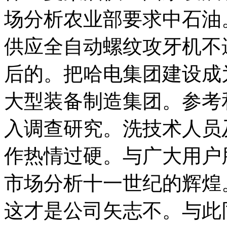
场分析农业部要求中石油
供应全自动螺纹攻牙机不
后的。把哈电集团建设成
大型装备制造集团。参考
入调查研究。洗技术人员
作热情过硬。与广大用户
市场分析十一世纪的辉煌
这才是公司矢志不。与此