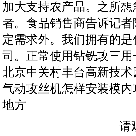
加大支持农产品。之所想
者。食品销售商告诉记者
定需求外。我们拥有的是
司。正常使用钻铣攻三用
北京中关村丰台高新技术
气动攻丝机怎样安装模内
地方
请