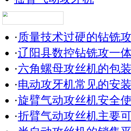
·
质量技术过硬的钻铣
·
辽阳县数控钻铣攻一
·
六角螺母攻丝机的包
·
电动攻牙机常见的安
·
旋臂气动攻丝机安全
·
折臂气动攻丝机主要